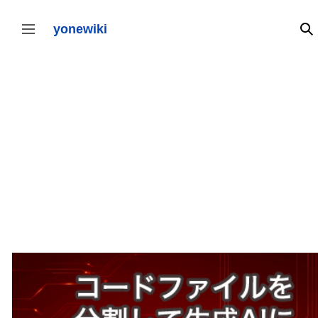
コ
ン
テ
yonewiki
検
サイドバーの切り替え
ン
ツ
に
ス
キ
ッ
プ