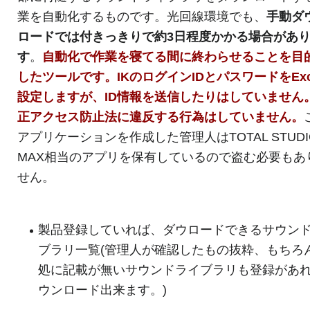
業を自動化するものです。光回線環境でも、
手動ダ
ロードでは付きっきりで約3日程度かかる場合があ
す
。
自動化で作業を寝てる間に終わらせることを目
したツールです。IKのログインIDとパスワードをExc
設定しますが、ID情報を送信したりはしていません
正アクセス防止法に違反する行為はしていません。
アプリケーションを作成した管理人はTOTAL STUDIO
MAX相当のアプリを保有しているので盗む必要もあ
せん。
製品登録していれば、ダウロードできるサウン
ブラリ一覧(管理人が確認したもの抜粋、もちろ
処に記載が無いサウンドライブラリも登録があ
ウンロード出来ます。)