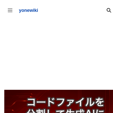
コ
ン
テ
yonewiki
検
サイドバーの切り替え
ン
ツ
に
ス
キ
ッ
プ