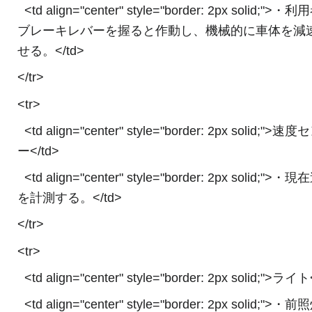
<td align="center" style="border: 2px solid;">・
ブレーキレバーを握ると作動し、機械的に車体を減
せる。</td>
</tr>
<tr>
<td align="center" style="border: 2px solid;">速
ー</td>
<td align="center" style="border: 2px solid;">・
を計測する。</td>
</tr>
<tr>
<td align="center" style="border: 2px solid;">ライト
<td align="center" style="border: 2px solid;">・