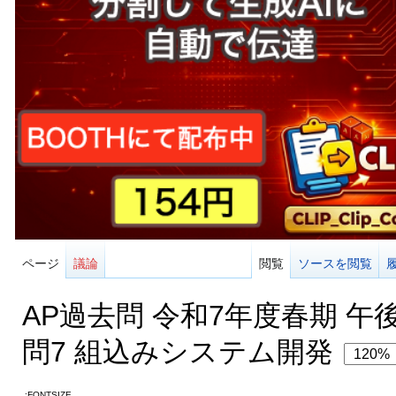
ページ
議論
閲覧
ソースを閲覧
AP過去問 令和7年度春期 午
問7 組込みシステム開発
:FONTSIZE