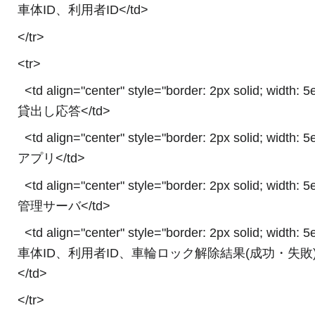
車体ID、利用者ID</td>
</tr>
<tr>
<td align="center" style="border: 2px solid; width: 
貸出し応答</td>
<td align="center" style="border: 2px solid; width: 
アプリ</td>
<td align="center" style="border: 2px solid; width: 
管理サーバ</td>
<td align="center" style="border: 2px solid; width: 
車体ID、利用者ID、車輪ロック解除結果(成功・失敗
</td>
</tr>