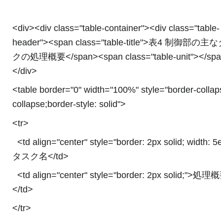
<div><div class="table-container"><div class="table-
header"><span class="table-title">表4 制御部の
クの処理概要</span><span class="table-unit"></sp
</div>
<table border="0" width="100%" style="border-collap
collapse;border-style: solid">
<tr>
<td align="center" style="border: 2px solid; width: 
タスク名</td>
<td align="center" style="border: 2px solid;">処理
</td>
</tr>