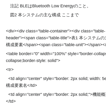
注記 BLEはBluetooth Low Energyのこと。
図2 本システムの主な構成 ここまで
<div><div class="table-container"><div class="table-
header"><span class="table-title">表1 本システ
構成要素</span><span class="table-unit"></span></
<table border="0" width="100%" style="border-collap
collapse;border-style: solid">
<tr>
<td align="center" style="border: 2px solid; width: 
構成要素名</td>
<td align="center" style="border: 2px solid;">機能
</td>