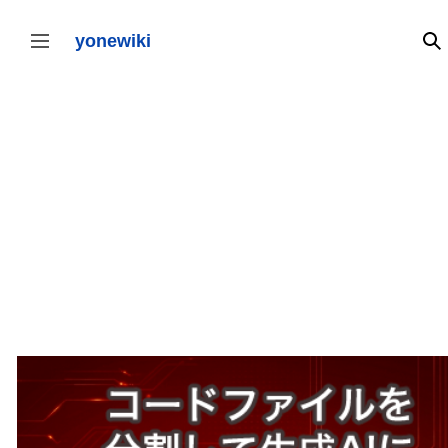
コ
ン
テ
yonewiki
検
サイドバーの切り替え
ン
ツ
に
ス
キ
ッ
プ