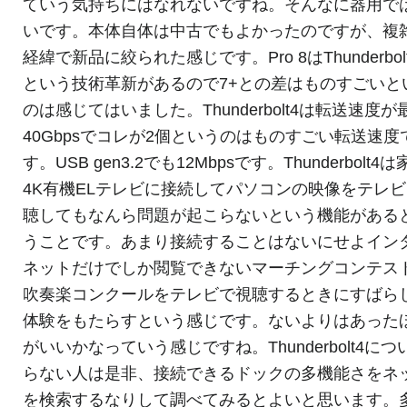
ていう気持ちにはなれないですね。そんなに器用で
いです。本体自体は中古でもよかったのですが、複
経緯で新品に絞られた感じです。Pro 8はThunderbolt
という技術革新があるので7+との差はものすごいと
のは感じてはいました。Thunderbolt4は転送速度が
40Gbpsでコレが2個というのはものすごい転送速度
す。USB gen3.2でも12Mbpsです。Thunderbolt4
4K有機ELテレビに接続してパソコンの映像をテレ
聴してもなんら問題が起こらないという機能がある
うことです。あまり接続することはないにせよイン
ネットだけでしか閲覧できないマーチングコンテス
吹奏楽コンクールをテレビで視聴するときにすばら
体験をもたらすという感じです。ないよりはあった
がいいかなっていう感じですね。Thunderbolt4につ
らない人は是非、接続できるドックの多機能さをネ
を検索するなりして調べてみるとよいと思います。