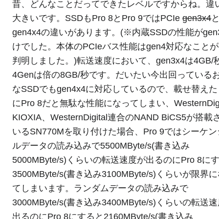
昔、どんなことだってできたレベルですからね。違
大きいです。SSDもPro 8とPro 9ではPCIe
gen3x4
gen4x4の違いがあります。(※内蔵SSDの性能がgen
けでした。本体のPCIeバス性能はgen4対応なこと
判明しました。)転送速度において、gen3x4は4GB/
4Genは倍の8GB/秒です。だいたい今出回っている
なSSDでもgen4x4に対応しているので、載せ替え
にPro 8だと無駄な性能になってしまい、WesternDigi
KIOXIA、WesternDigital連合のNAND BiCS5が搭
いるSN770Mを取り付けた場合、Pro 9ではシーケ
ルデータの読み込みで5500MByte/s(書き込み
5000MByte/s)くらいの転送速度が出るのにPro 8に
3500MByte/s(書き込み3100MByte/s)くらいが限界
てしまいます。ランダムデータの読み込みで
3000MByte/s(書き込み3400MByte/s)くらいの転送
出るのにPro 8にすると2160MByte/s(書き込み