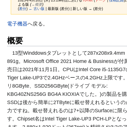
2025年4月10日 (木) 23:29時点における
Yo-net
(
トーク
|
投稿記録
)
よる版
(
→‎概要
)
(
差分
)
← 古い版
| 最新版 (差分) | 新しい版 → (差分)
電子機器
へ戻る。
概要
13型Winddowsタブレットとして287x208x9.4mm
891g。Microsoft Office 2021 Home & Business
売日は2021年11月1日。CPUはIntel Core i5-1135G
Tiger Lake-UP3で2.4GHzベースの4.2GHz上限で
リ8GByte、SSD256GByte(ドライブ モデル:
KBG40ZNS256G BG4A KIOXIAでした。)の製品を
SSDは後から簡単に2TByteに載せ替えれるというの
力ですね。載せ替えれるのは7+以降のSurfaceに限
す。Chipset名はIntel Tiger Lake-UP3 PCH-LPと
ます。2,880×1,920ドット(267ppi)と精細さや3:2