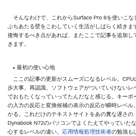
そんなわけで、これからSurface Pro 8を使いこ
ぶちあたる壁をこわしていく生活がしばらく続きま
後悔するべき点があれば、またここで記事を追加し
きます。
最初の使い心地
ここの記事の更新がスムーズになるレベル。CPU
歩大事。再認識。ソフトウェアがついていけないレ
でおもたくなっていってたんだなと感じる。キーボ
の入力の反応と変換候補の表示の反応が瞬時レベル
かる。これだけのテキストサイトをあの糞な遅さの
Dynabook N72のパソコンでよくたえてやっていた
心するレベルの違い。
応用情報処理技術者
の勉強も