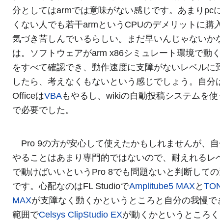
分としてはarmでは意味がない感じです。あまりpc
くない人でも若干armというCPUのデメリットに購
気づき苦しんでいるらしい。まだ早いんじゃないかな
は。ソフトウェアがarm x86シミュレート環境で動
をすべて確認でき、動作速度に支障がないレベルに
したら、考えなくもないという感じでしょう。自分
Officeは
VBA
もやるし、wikiの自動投稿システムを
で必要でした。
Pro 9の方が安心して使えたかもしれませんが、
やることはあまり専門的ではないので、耐えれるレ
で動けばいいというPro 8でも問題ないと判断して
です。心配なのはFL Studioで
Amplitube5 MAX
と
TO
MAX
が支障なく動くかというところと自分の我慢で
範囲で
Celsys ClipStudio EX
が動くかというところく