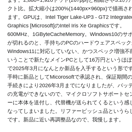
クト比。拡大縮小は200%(1440px×960px)で描画
ます。GPUは、Intel Tiger Lake-UP3 - GT2 Integrate
Graphics [Microsoft]のIntel Iris Xe Graphicsです。
600MHz、1GByteCacheMemory。Windows10の
が切れるのと、手持ちのPCのハードウェアスペック
Windows11に対応していない、かつスペック増強不
いうことで新たなメインPCとして16万円というほ
で2025年3月になんとか新品を入手するという形で
手時に新品としてMicorosoftで承認され、保証期間
手続きにより2026年3月までになりましたが、バッ
の充電ができないので、マイクロソフトサポートセ
ーに本体を送付し、代替機が送られてくるという感
なってしまいました。リファービッシュ品というら
です。新品に近い再調整品なので、我慢します。