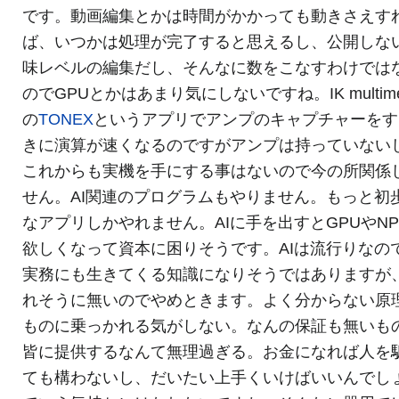
です。動画編集とかは時間がかかっても動きさえす
ば、いつかは処理が完了すると思えるし、公開しな
味レベルの編集だし、そんなに数をこなすわけでは
のでGPUとかはあまり気にしないですね。IK multime
の
TONEX
というアプリでアンプのキャプチャーをす
きに演算が速くなるのですがアンプは持っていない
これからも実機を手にする事はないので今の所関係
せん。AI関連のプログラムもやりません。もっと初
なアプリしかやれません。AIに手を出すとGPUやNP
欲しくなって資本に困りそうです。AIは流行りなの
実務にも生きてくる知識になりそうではありますが
れそうに無いのでやめときます。よく分からない原
ものに乗っかれる気がしない。なんの保証も無いも
皆に提供するなんて無理過ぎる。お金になれば人を
ても構わないし、だいたい上手くいけばいいんでし