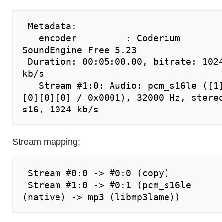
 Metadata:

   encoder         : Coderium 
SoundEngine Free 5.23

 Duration: 00:05:00.00, bitrate: 1024 
kb/s

   Stream #1:0: Audio: pcm_s16le ([1]
[0][0][0] / 0x0001), 32000 Hz, stereo
Stream mapping:
 Stream #0:0 -> #0:0 (copy)

 Stream #1:0 -> #0:1 (pcm_s16le 