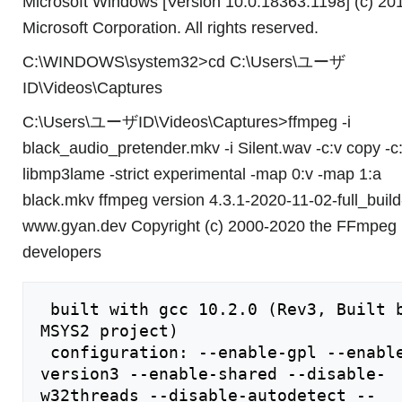
Microsoft Windows [Version 10.0.18363.1198] (c) 20
Microsoft Corporation. All rights reserved.
C:\WINDOWS\system32>cd C:\Users\ユーザ
ID\Videos\Captures
C:\Users\ユーザID\Videos\Captures>ffmpeg -i
black_audio_pretender.mkv -i Silent.wav -c:v copy -c
libmp3lame -strict experimental -map 0:v -map 1:a
black.mkv ffmpeg version 4.3.1-2020-11-02-full_build
www.gyan.dev Copyright (c) 2000-2020 the FFmpeg
developers
 built with gcc 10.2.0 (Rev3, Built by 
MSYS2 project)

 configuration: --enable-gpl --enable-
version3 --enable-shared --disable-
w32threads --disable-autodetect --