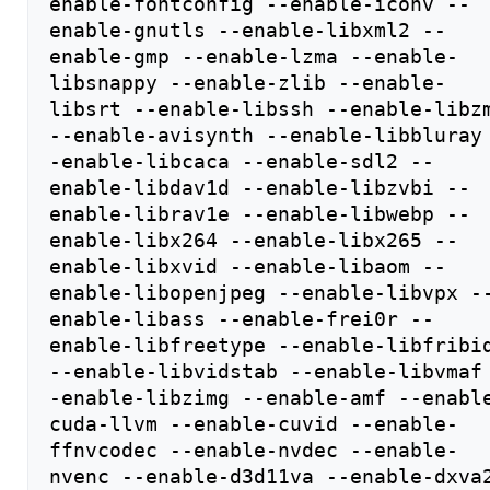
enable-fontconfig --enable-iconv --
enable-gnutls --enable-libxml2 --
enable-gmp --enable-lzma --enable-
libsnappy --enable-zlib --enable-
libsrt --enable-libssh --enable-libzm
--enable-avisynth --enable-libbluray
-enable-libcaca --enable-sdl2 --
enable-libdav1d --enable-libzvbi --
enable-librav1e --enable-libwebp --
enable-libx264 --enable-libx265 --
enable-libxvid --enable-libaom --
enable-libopenjpeg --enable-libvpx -
enable-libass --enable-frei0r --
enable-libfreetype --enable-libfribid
--enable-libvidstab --enable-libvmaf
-enable-libzimg --enable-amf --enabl
cuda-llvm --enable-cuvid --enable-
ffnvcodec --enable-nvdec --enable-
nvenc --enable-d3d11va --enable-dxva2