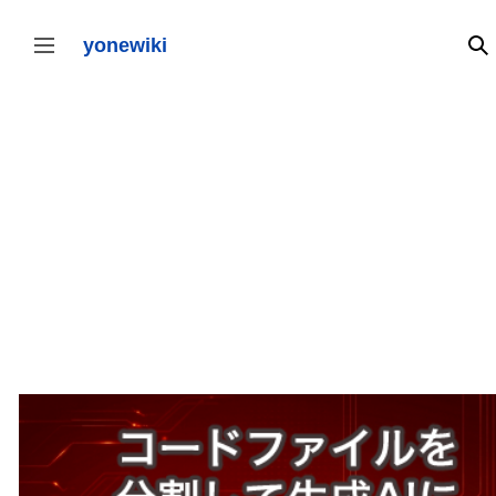
コ
ン
テ
yonewiki
検
サイドバーの切り替え
ン
ツ
に
ス
キ
ッ
プ