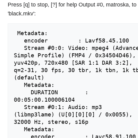
Press [q] to stop, [?] for help Output #0, matroska, to
'black.mkv':
 Metadata:

   encoder         : Lavf58.45.100

   Stream #0:0: Video: mpeg4 (Advanced 
Simple Profile) (FMP4 / 0x34504D46), 
yuv420p, 720x480 [SAR 1:1 DAR 3:2], 
q=2-31, 30 fps, 30 tbr, 1k tbn, 1k tb
(default)

   Metadata:

     DURATION        : 
00:05:00.100006104

   Stream #0:1: Audio: mp3 
(libmp3lame) (U[0][0][0] / 0x0055), 
32000 Hz, stereo, s16p

   Metadata:

     encoder         : Lavc58.91.100 