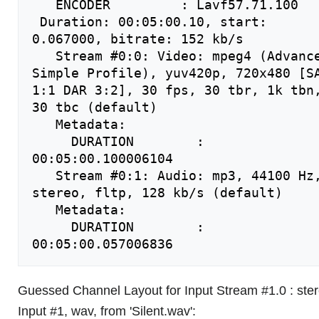
   ENCODER         : Lavf57.71.100

 Duration: 00:05:00.10, start: 
0.067000, bitrate: 152 kb/s

   Stream #0:0: Video: mpeg4 (Advanced 
Simple Profile), yuv420p, 720x480 [SA
1:1 DAR 3:2], 30 fps, 30 tbr, 1k tbn,
30 tbc (default)

   Metadata:

     DURATION        : 
00:05:00.100006104

   Stream #0:1: Audio: mp3, 44100 Hz, 
stereo, fltp, 128 kb/s (default)

   Metadata:

     DURATION        : 
Guessed Channel Layout for Input Stream #1.0 : ste
Input #1, wav, from 'Silent.wav':