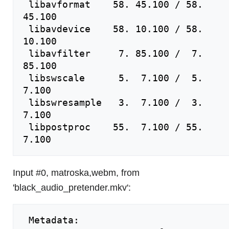
 libavformat    58. 45.100 / 58. 
45.100

 libavdevice    58. 10.100 / 58. 
10.100

 libavfilter     7. 85.100 /  7. 
85.100

 libswscale      5.  7.100 /  5.  
7.100

 libswresample   3.  7.100 /  3.  
7.100

 libpostproc    55.  7.100 / 55.  
Input #0, matroska,webm, from
'black_audio_pretender.mkv':
 Metadata:
