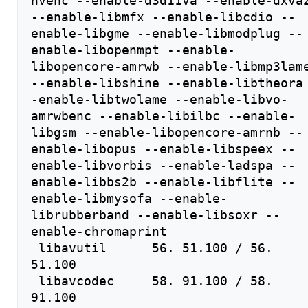
nvenc --enable-d3d11va --enable-dxva2
--enable-libmfx --enable-libcdio --
enable-libgme --enable-libmodplug --
enable-libopenmpt --enable-
libopencore-amrwb --enable-libmp3lame
--enable-libshine --enable-libtheora
-enable-libtwolame --enable-libvo-
amrwbenc --enable-libilbc --enable-
libgsm --enable-libopencore-amrnb --
enable-libopus --enable-libspeex --
enable-libvorbis --enable-ladspa --
enable-libbs2b --enable-libflite --
enable-libmysofa --enable-
librubberband --enable-libsoxr --
enable-chromaprint

 libavutil      56. 51.100 / 56. 
51.100

 libavcodec     58. 91.100 / 58. 
91.100
