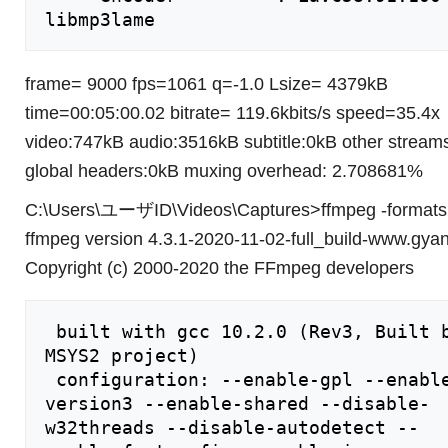
frame= 9000 fps=1061 q=-1.0 Lsize= 4379kB
time=00:05:00.02 bitrate= 119.6kbits/s speed=35.4x
video:747kB audio:3516kB subtitle:0kB other stream
global headers:0kB muxing overhead: 2.708681%
C:\Users\ユーザID\Videos\Captures>ffmpeg -formats
ffmpeg version 4.3.1-2020-11-02-full_build-www.gya
Copyright (c) 2000-2020 the FFmpeg developers
 built with gcc 10.2.0 (Rev3, Built by 
MSYS2 project)

 configuration: --enable-gpl --enable-
version3 --enable-shared --disable-
w32threads --disable-autodetect --