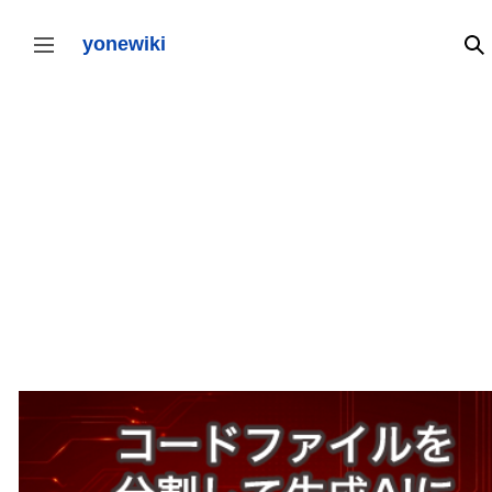
コ
ン
yonewiki
検
サイドバーの切り替え
テ
ン
ツ
に
ス
キ
ッ
プ