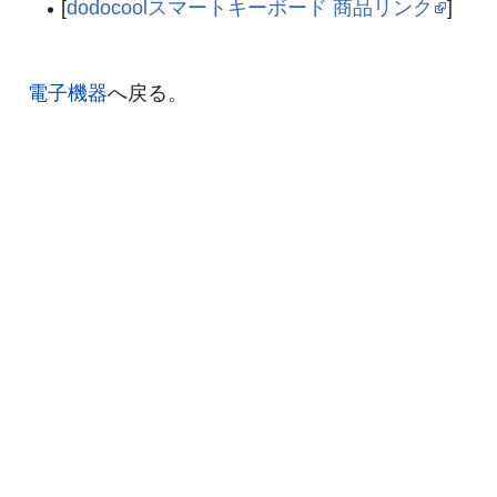
[
dodocoolスマートキーボード 商品リンク
]
電子機器
へ戻る。