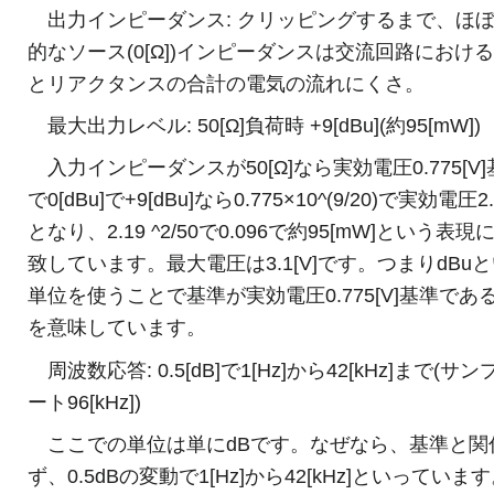
出力インピーダンス: クリッピングするまで、ほ
的なソース(0[Ω])インピーダンスは交流回路におけ
とリアクタンスの合計の電気の流れにくさ。
最大出力レベル: 50[Ω]負荷時 +9[dBu](約95[mW])
入力インピーダンスが50[Ω]なら実効電圧0.775[V
で0[dBu]で+9[dBu]なら0.775×10^(9/20)で実効電圧2.
となり、2.19 ^2/50で0.096で約95[mW]という表現
致しています。最大電圧は3.1[V]です。つまりdBu
単位を使うことで基準が実効電圧0.775[V]基準であ
を意味しています。
周波数応答: 0.5[dB]で1[Hz]から42[kHz]まで(サ
ート96[kHz])
ここでの単位は単にdBです。なぜなら、基準と関
ず、0.5dBの変動で1[Hz]から42[kHz]といっていま