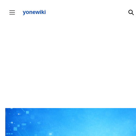
コ
ン
yonewiki
検
サイドバーの切り替え
テ
ン
ツ
に
ス
キ
ッ
プ