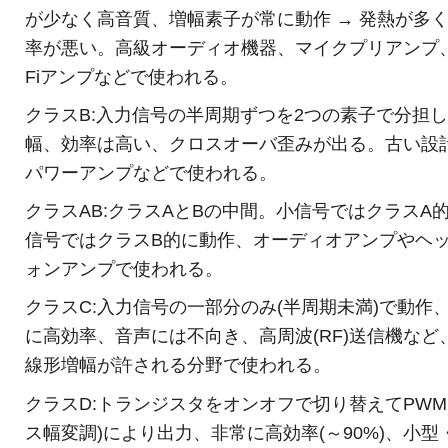
が少なく高音質、増幅素子が常に動作 → 発熱が多
率が悪い。高級オーディオ機器、マイクプリアンプ、H
Fiアンプなどで使われる。
クラスB:入力信号の半周期ずつを2つの素子で分担
幅、効率は高い、クロスオーバ歪みが出る。古い設
パワーアンプなどで使われる。
クラスAB:クラスAとBの中間。小信号ではクラスA
信号ではクラスB的に動作、オーディオアンプやヘ
ォンアンプで使われる。
クラスC:入力信号の一部分のみ(半周期未満)で動作
に高効率、音声には不向き、高周波(RF)送信機など
線形増幅が許される分野で使われる。
クラスD:トランジスタをオンオフで切り替えてPWM
ス幅変調)により出力、非常に高効率(～90%)、小型