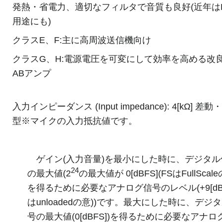
発熱・省電力、適切なフィルタで音質も良好(近年はHi
用途にも)
クラスE、F:主に高周波送信機向け
クラスG、H:電源電圧を可変にして効率を高める改
ABアンプ
入力インピーダンス (Input impedance): 4[kΩ] 差
型※マイクの入力抵抗値です。
ゲイン(入力音量)を最小にした時に、デジタル
24
の最大値(2
の最大値が 0[dBFS](FSはFullScale
を得るために必要なアナログ信号のレベル(+9[dBu
はunloadedの意))です。最大にした時に、デジ
号の最大値(0[dBFS])を得るために必要なアナロ