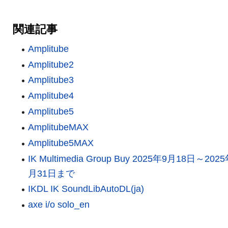
関連記事
Amplitube
Amplitube2
Amplitube3
Amplitube4
Amplitube5
AmplitubeMAX
Amplitube5MAX
IK Multimedia Group Buy 2025年9月18日～202
月31日まで
IKDL IK SoundLibAutoDL(ja)
axe i/o solo_en