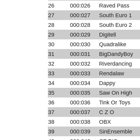
26
000:026
Raved Pass
27
000:027
South Euro 1
28
000:028
South Euro 2
29
000:029
Digitell
30
000:030
Quadralike
31
000:031
BigDandyBoy
32
000:032
Riverdancing
33
000:033
Rendalaw
34
000:034
Dappy
35
000:035
Saw On High
36
000:036
Tink Or Toys
37
000:037
C Z O
38
000:038
OBX
39
000:039
SinEnsemble