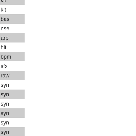
kit
kit
bas
nse
arp
hit
bpm
sfx
raw
syn
syn
syn
syn
syn
syn