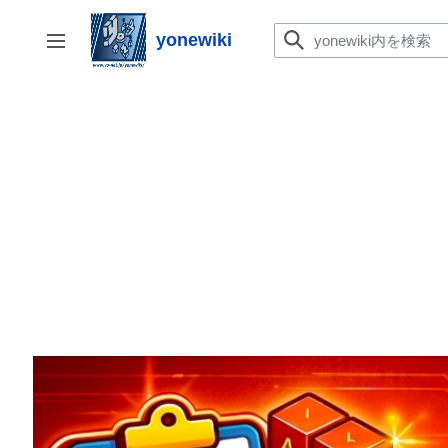
コ
ン
yonewiki
サイドバーの切り替え
テ
ン
ツ
に
ス
キ
ッ
プ