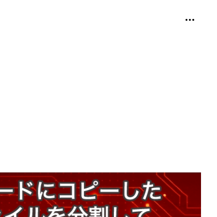
個人用ツ
折り畳