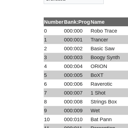
Number
Bank:Prog
Name
0
000:000
Robo Trace
1
000:001
Trancer
2
000:002
Basic Saw
3
000:003
Boogy Synth
4
000:004
ORiON
5
000:005
BoXT
6
000:006
Raverotic
7
000:007
1 Shot
8
000:008
Strings Box
9
000:009
Wet
10
000:010
Bat Pann