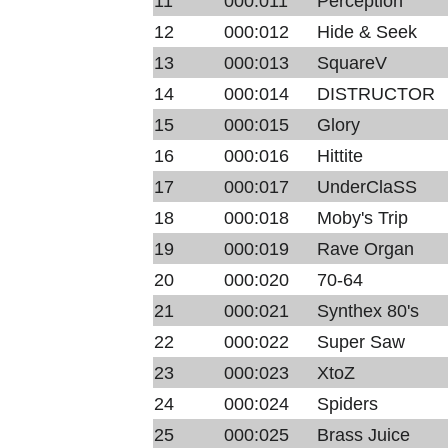
11
000:011
Perception
12
000:012
Hide & Seek
13
000:013
SquareV
14
000:014
DISTRUCTOR
15
000:015
Glory
16
000:016
Hittite
17
000:017
UnderClaSS
18
000:018
Moby's Trip
19
000:019
Rave Organ
20
000:020
70-64
21
000:021
Synthex 80's
22
000:022
Super Saw
23
000:023
XtoZ
24
000:024
Spiders
25
000:025
Brass Juice