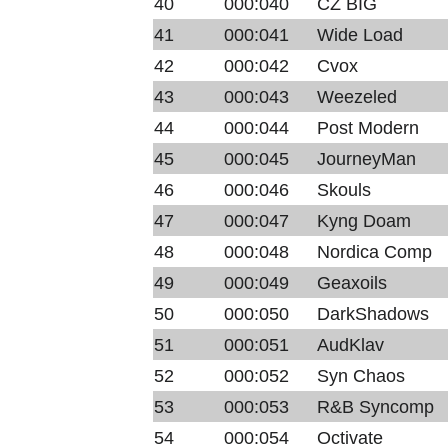
40
000:040
CZ BIG
41
000:041
Wide Load
42
000:042
Cvox
43
000:043
Weezeled
44
000:044
Post Modern
45
000:045
JourneyMan
46
000:046
Skouls
47
000:047
Kyng Doam
48
000:048
Nordica Comp
49
000:049
Geaxoils
50
000:050
DarkShadows
51
000:051
AudKlav
52
000:052
Syn Chaos
53
000:053
R&B Syncomp
54
000:054
Octivate