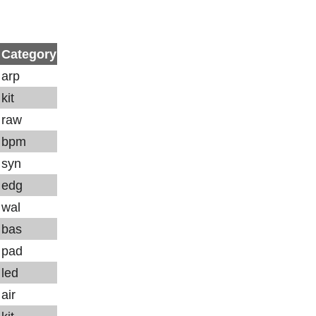
Category
arp
kit
raw
bpm
syn
edg
wal
bas
pad
led
air