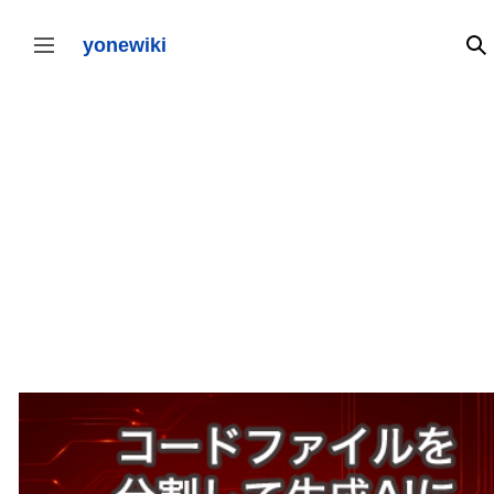
コ
ン
テ
yonewiki
検
サイドバーの切り替え
ン
ツ
に
ス
キ
ッ
プ