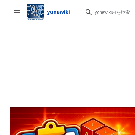
コ
ン
yonewiki
サイドバーの切り替え
テ
ン
ツ
に
ス
キ
ッ
プ