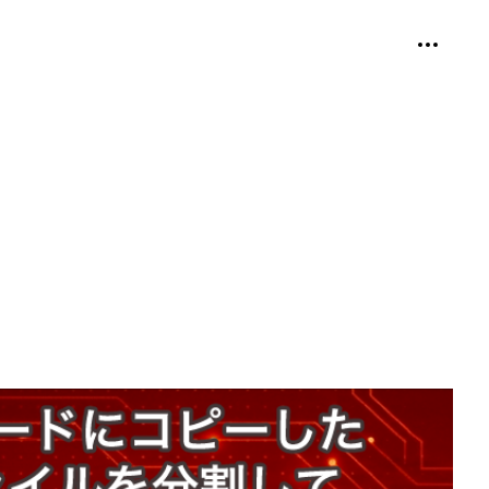
個人用ツ
折り畳