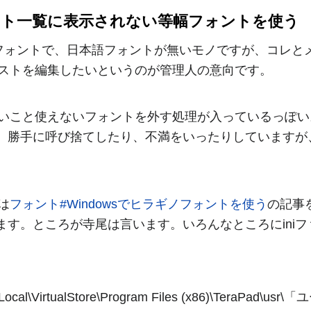
sやフォント一覧に表示されない等幅フォントを使う
等幅フォントで、日本語フォントが無いモノですが、コレ
テキストを編集したいというのが管理人の意向です。
うまいこと使えないフォントを外す処理が入っているっぽ
。勝手に呼び捨てしたり、不満をいったりしていますが
。
は
フォント#Windowsでヒラギノフォントを使う
の記事
ります。ところが寺尾は言います。いろんなところにini
al\VirtualStore\Program Files (x86)\TeraPad\us