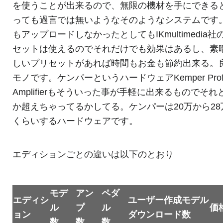
を使うことが出来るので、無限の機材を手にできる
っても過言では無いようなそのようなシステムです
もアップロードしなかったとしてもIKmultimedia社
セットは使えるのでそれだけでも効果はあるし、素
しいプリセットがあれば時間もお金も節約出来る。
モノです。ケンパーというハードウェアKemper Profil
Amplifierもそういった事が手軽に出来るものでそれ
か超えちゃってるかしてる。ケンパーは20万から28
くらいするハードウェアです。
エディションごとの違いは以下のとおり
モデ
アン
ペダ
エディシ
ユーザー作成モデル
ル
プ
ル
価
ョン
ダウンロード数
数
数
数