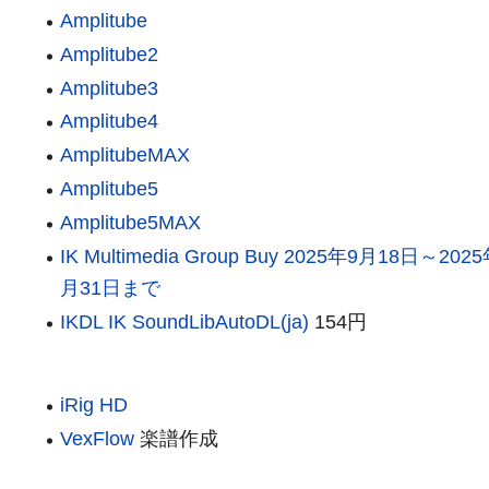
Amplitube
Amplitube2
Amplitube3
Amplitube4
AmplitubeMAX
Amplitube5
Amplitube5MAX
IK Multimedia Group Buy 2025年9月18日～202
月31日まで
IKDL IK SoundLibAutoDL(ja)
154円
iRig HD
VexFlow
楽譜作成