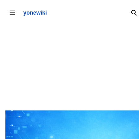
コ
ン
テ
yonewiki
検
サイドバーの切り替え
ン
ツ
に
ス
キ
ッ
プ