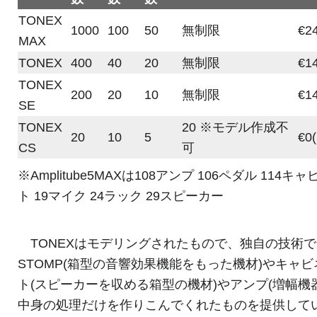
TONEX
1000
100
50
無制限
€2
MAX
TONEX
400
40
20
無制限
€1
TONEX
200
20
10
無制限
€1
SE
TONEX
20 ※モデル作成不
20
10
5
€0(
CS
可
※Amplitube5MAXは108アンプ 106ペダル 114キ
ト 19マイク 24ラック 29スピーカー
TONEXはモデリングされたもので、独自の技術で
STOMP(箱型の音響効果機能をもった機材)やキャビ
ト(スピーカーを収める箱型の機材)やアンプ(増幅機
中身の処理だけを作りこんでくれたものを提供して