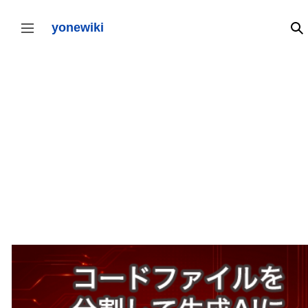
コ
ン
yonewiki
検
サイドバーの切り替え
テ
ン
ツ
に
ス
キ
ッ
プ