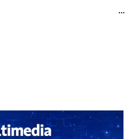
個人用ツ
折り畳