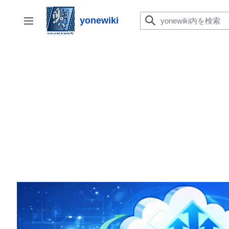
コ
ン
yonewiki
サイドバーの切り替え
テ
ン
ツ
に
ス
キ
ッ
プ