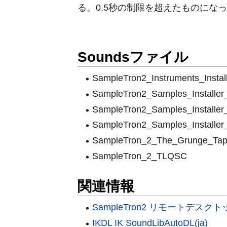
る。0.5秒の制限を超えたものにな
Soundsファイル
SampleTron2_Instruments_Instal
SampleTron2_Samples_Installer
SampleTron2_Samples_Installer
SampleTron2_Samples_Installer
SampleTron_2_The_Grunge_Tap
SampleTron_2_TLQSC
関連情報
SampleTron2 リモートデ
IKDL IK SoundLibAutoDL(ja)