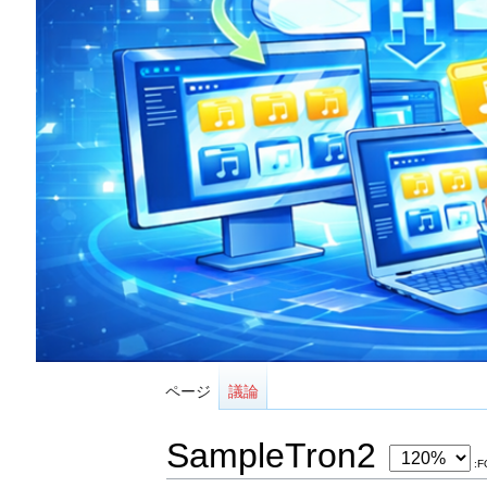
ページ
議論
SampleTron2
:F