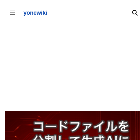
コ
ン
テ
yonewiki
検
サイドバーの切り替え
ン
ツ
に
ス
キ
ッ
プ