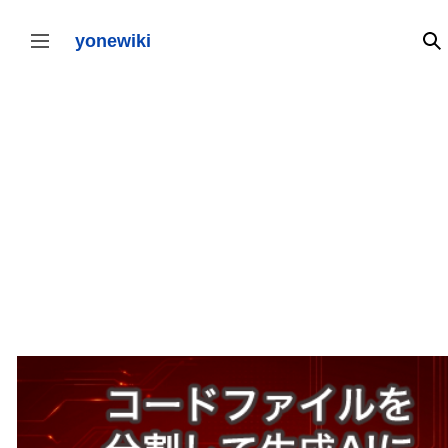
コ
ン
テ
yonewiki
検
サイドバーの切り替え
ン
ツ
に
ス
キ
ッ
プ