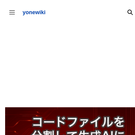
コ
ン
テ
yonewiki
検
サイドバーの切り替え
ン
ツ
に
ス
キ
ッ
プ