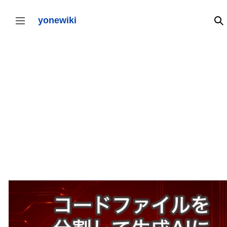
コ
ン
yonewiki
検
サイドバーの切り替え
テ
ン
ツ
に
ス
キ
ッ
プ