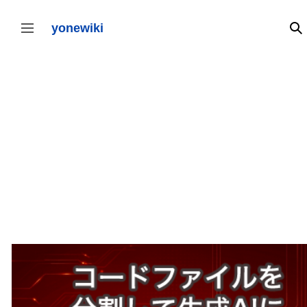
コ
ン
テ
yonewiki
検
サイドバーの切り替え
ン
ツ
に
ス
キ
ッ
プ