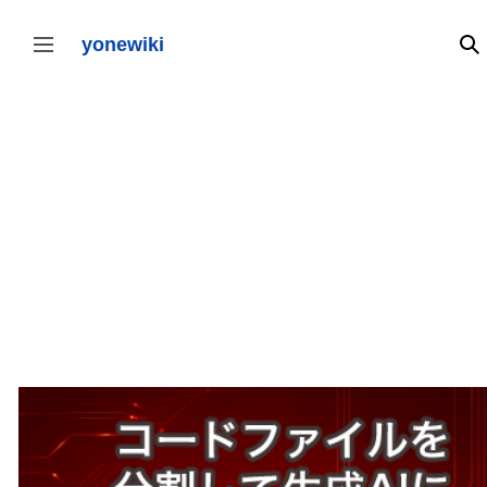
コ
ン
テ
yonewiki
検
サイドバーの切り替え
ン
ツ
に
ス
キ
ッ
プ