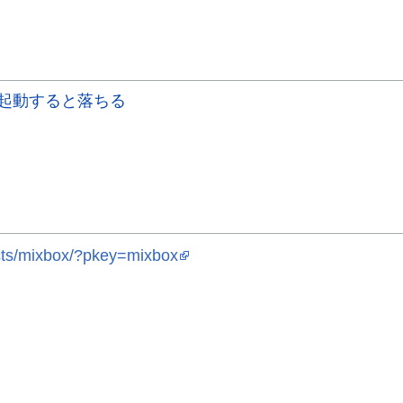
で起動すると落ちる
cts/mixbox/?pkey=mixbox