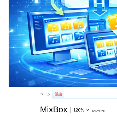
ページ
議論
MixBox
:FONTSIZE