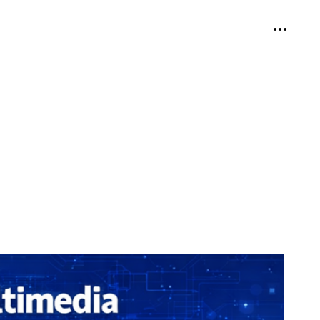
個人用ツ
折り畳