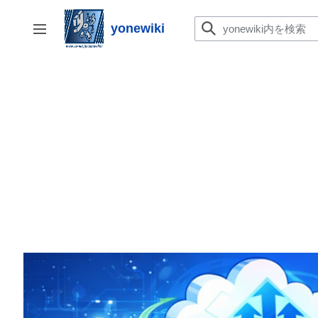
コ
ン
yonewiki
サイドバーの切り替え
テ
ン
ツ
に
ス
キ
ッ
プ