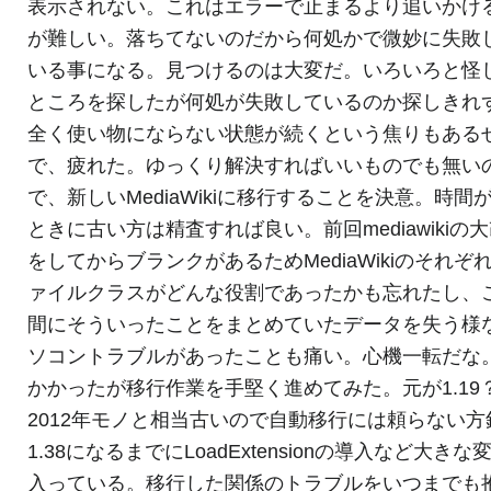
表示されない。これはエラーで止まるより追いかけ
が難しい。落ちてないのだから何処かで微妙に失敗
いる事になる。見つけるのは大変だ。いろいろと怪
ところを探したが何処が失敗しているのか探しきれ
全く使い物にならない状態が続くという焦りもある
で、疲れた。ゆっくり解決すればいいものでも無い
で、新しいMediaWikiに移行することを決意。時間
ときに古い方は精査すれば良い。前回mediawikiの
をしてからブランクがあるためMediaWikiのそれぞ
ァイルクラスがどんな役割であったかも忘れたし、
間にそういったことをまとめていたデータを失う様
ソコントラブルがあったことも痛い。心機一転だな
かかったが移行作業を手堅く進めてみた。元が1.19
2012年モノと相当古いので自動移行には頼らない方
1.38になるまでにLoadExtensionの導入など大きな
入っている。移行した関係のトラブルをいつまでも