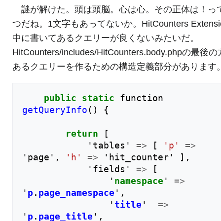
謎が解けた。頭は頭脳。心は心。その正体は！っ
つだね。1文字もあってないか。HitCounters Extensi
中に書いてあるクエリーが良くないみたいだ。
HitCounters/includes/HitCounters.body.phpの最
あるクエリーを作るための構造定義部分があります
public
static
function
getQueryInfo
()
{
return
[
'
tables
'
=>
[
'p'
=>
'
page
'
,
'h'
=>
'
hit_counter
'
],
'
fields
'
=>
[
'
namespace
'
=>
'
p
.
page_namespace
'
,
'
title
'
=>
'
p
.
page_title
'
,