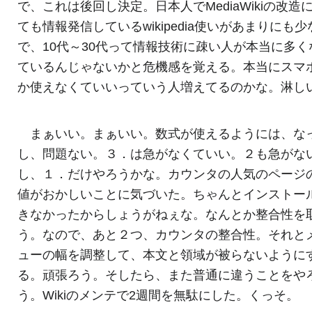
で、これは後回し決定。日本人でMediaWikiの改造
ても情報発信しているwikipedia使いがあまりにも少
で、10代～30代って情報技術に疎い人が本当に多く
ているんじゃないかと危機感を覚える。本当にスマ
か使えなくていいっていう人増えてるのかな。淋し
まぁいい。まぁいい。数式が使えるようには、な
し、問題ない。３．は急がなくていい。２も急がな
し、１．だけやろうかな。カウンタの人気のページ
値がおかしいことに気づいた。ちゃんとインストー
きなかったからしょうがねぇな。なんとか整合性を
う。なので、あと２つ、カウンタの整合性。それと
ューの幅を調整して、本文と領域が被らないように
る。頑張ろう。そしたら、また普通に違うことをや
う。Wikiのメンテで2週間を無駄にした。くっそ。