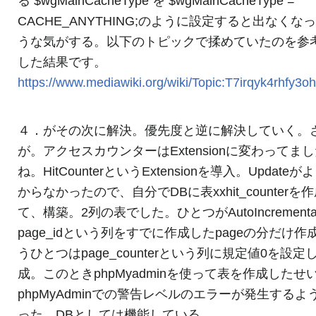
る $wgMainCacheType を $wgMainCacheType =
CACHE_ANYTHING;のように設定すると出なくな
うな気がする。以下のトピックで揉めていたのを参
した結果です。
https://www.mediawiki.org/wiki/Topic:T7irqyk4rhfy3o
４．がその次に解決。優先度と逆に解決していく。
が。アクセスカウンターはExtensionに変わってま
ね。HitCounterというExtensionを導入。Updateが
からなかったので、自分でDBに表xxhit_counterを
て、構築。2列の表でした。ひとつがAutoIncrementa
page_idという列をすでに作成したpageの分だけ作
うひとつはpage_counterという列に規定値0を設定
成。このときphpMyadminを使って表を作成したせ
phpMyAdminでの警告レベルのエラーが発生するよ
った。DBとしては機能している。