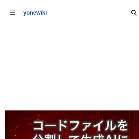
コ
ン
テ
yonewiki
検
サイドバーの切り替え
ン
ツ
に
ス
キ
ッ
プ