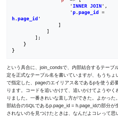
'
INNER
JOIN
'
,
'
p
.
page_id
=
h
.
page_id
'
]
]
];
}
}
という具合に、join_condsで、内部結合するテーブ
定を正式なテーブル名を書いていますが、もうちょ
で指定した、pageのエイリアス名であるpを使う必
ります。コードを追いかけて、追いかけてようやく
りました。一番きれいな直し方ができた。よかった
部結合のSQLであるp.page_id = h.page_idの部分
されないのを見つけたときは、なんだよコレって思