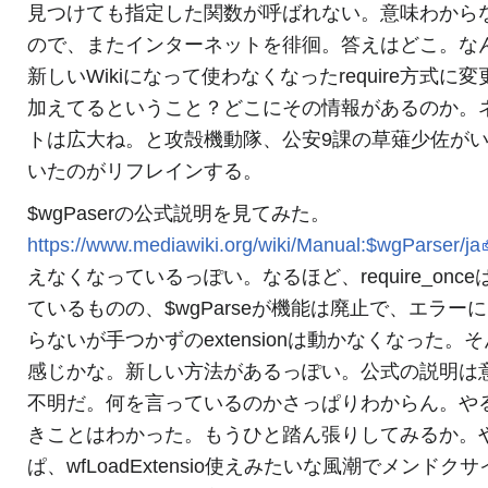
見つけても指定した関数が呼ばれない。意味わから
ので、またインターネットを徘徊。答えはどこ。な
新しいWikiになって使わなくなったrequire方式に変
加えてるということ？どこにその情報があるのか。
トは広大ね。と攻殻機動隊、公安9課の草薙少佐が
いたのがリフレインする。
$wgPaserの公式説明を見てみた。
https://www.mediawiki.org/wiki/Manual:$wgParser/ja
えなくなっているっぽい。なるほど、require_once
ているものの、$wgParseが機能は廃止で、エラー
らないが手つかずのextensionは動かなくなった。
感じかな。新しい方法があるっぽい。公式の説明は
不明だ。何を言っているのかさっぱりわからん。や
きことはわかった。もうひと踏ん張りしてみるか。
ぱ、wfLoadExtensio使えみたいな風潮でメンドク