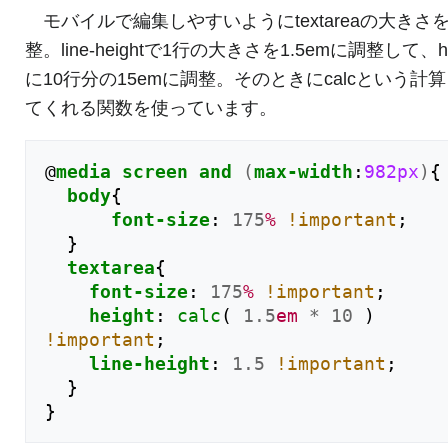
モバイルで編集しやすいようにtextareaの大きさ
整。line-heightで1行の大きさを1.5emに調整して、he
に10行分の15emに調整。そのときにcalcという計
てくれる関数を使っています。
@
media
screen
and
(
max-width
:
982px
)
{
body
{
font-size
:
175
%
!important
;
}
textarea
{
font-size
:
175
%
!important
;
height
:
calc
(
1.5
em
*
10
)
!important
;
line-height
:
1.5
!important
;
}
}