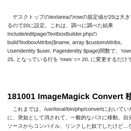
デスクトップのtextareaのrowの規定値が25は大
るので20に設定。これは、調べに調べた結果
Include/editpage/TextboxBuilder.phpの
buildTextboxAttribs($name, array $customAttribs,
UserIdentity $user, PageIdentity $page)関数で、'row
25, となっている行を 'rows' => 20, に変更するだ
181001 ImageMagick Convert
これまでは、/usr/local/bin/php/convertにおいて
に、突如として消されて、一般的なパスに移動。自
ソースからコンパイル、リンクした奴でしたけど…