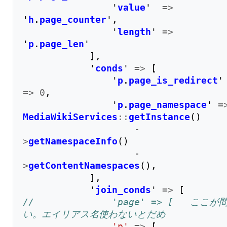
'
value
'
=>
'
h
.
page_counter
'
,
'
length
'
=>
'
p
.
page_len
'
],
'
conds
'
=>
[
'
p
.
page_is_redirect
'
=>
0
,
'
p
.
page_namespace
'
=
MediaWikiServices
::
getInstance
()
-
>
getNamespaceInfo
()
-
>
getContentNamespaces
(),
],
'
join_conds
'
=>
[
//				'page' => [   ここが間違
い。エイリアス名使わないとだめ
'p'
=>
[