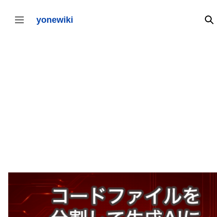
コ
ン
テ
yonewiki
検
サイドバーの切り替え
ン
ツ
に
ス
キ
ッ
プ