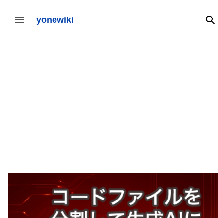
コ
ン
テ
yonewiki
検
サイドバーの切り替え
ン
ツ
に
ス
キ
ッ
プ