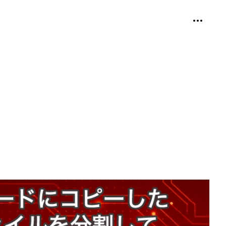
個人用ツ
折り畳