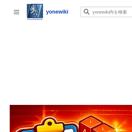
コ
ン
yonewiki
サイドバーの切り替え
テ
ン
ツ
に
ス
キ
ッ
プ