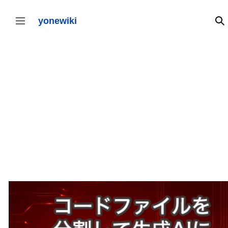
コ
ン
テ
yonewiki
検
サイドバーの切り替え
ン
ツ
に
ス
キ
ッ
プ