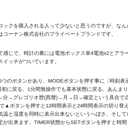
ロックを購入される人って少ないと思うのですが、なん
EXはコーナン株式会社のプライベートブランドです。
感じで、時計の裏には電池ボックス単4電池x2とアラ
スイッチがついています。
▲/▼の5つのボタンがあり、MODEボタンを押す事に〔時刻表
→最初に戻る。1分間無操作でも基本状態に戻る。あんま
→分→グレゴリオ歴(西暦)→月→日→確定という具合で
で▲ボタンを押すと12時間表示と24時間表示の切り替
気温と湿度を同時に表示出来ないというへぼさ。そしてい
が出来ます。TIMER状態からSETボタンを押すと時