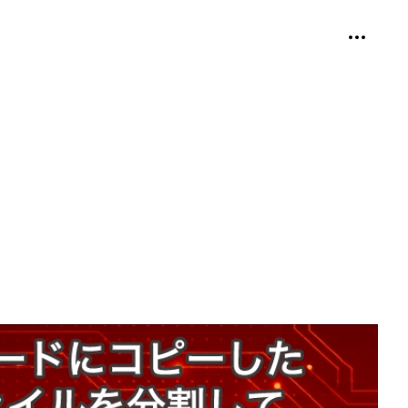
個人用ツ
折り畳