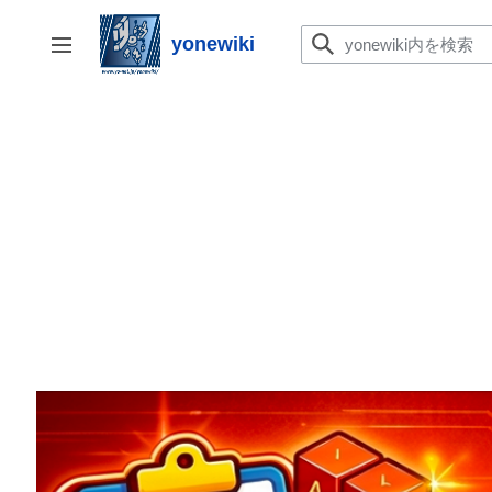
コ
ン
yonewiki
サイドバーの切り替え
テ
ン
ツ
に
ス
キ
ッ
プ