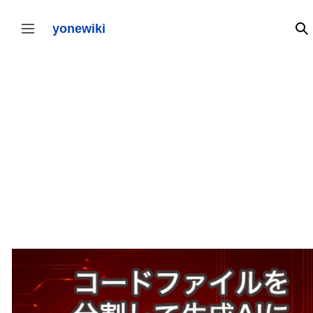
コ
ン
テ
yonewiki
検
サイドバーの切り替え
ン
ツ
に
ス
キ
ッ
プ