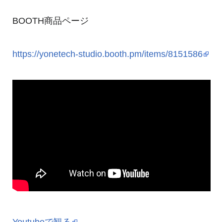
BOOTH商品ページ
https://yonetech-studio.booth.pm/items/8151586
Youtubeで観る