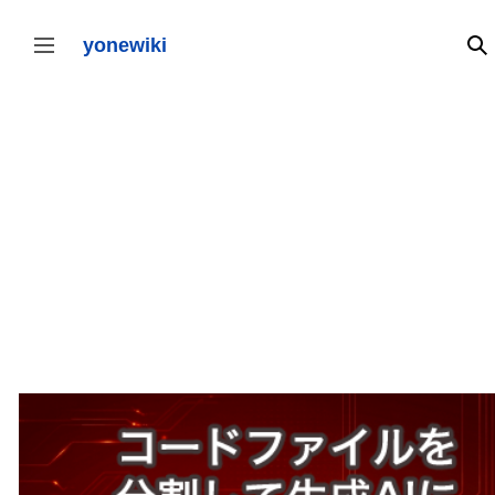
コ
ン
テ
yonewiki
検
サイドバーの切り替え
ン
ツ
に
ス
キ
ッ
プ