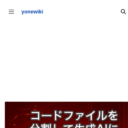
コ
ン
テ
yonewiki
検
サイドバーの切り替え
ン
ツ
に
ス
キ
ッ
プ