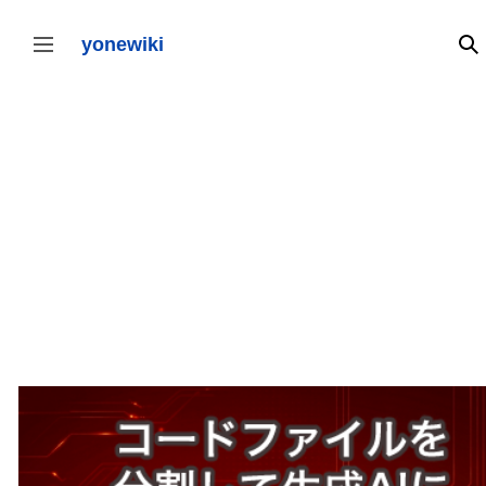
コ
ン
テ
yonewiki
検
サイドバーの切り替え
ン
ツ
に
ス
キ
ッ
プ