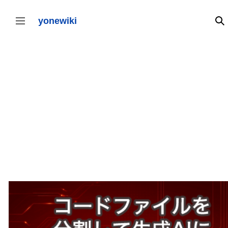
コ
ン
テ
yonewiki
検
サイドバーの切り替え
ン
ツ
に
ス
キ
ッ
プ