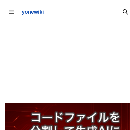
コ
ン
テ
yonewiki
検
サイドバーの切り替え
ン
ツ
に
ス
キ
ッ
プ