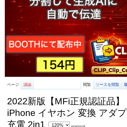
ページ
議論
閲覧
ソースを閲覧
2022新版【MFi正規認証品】
iPhone イヤホン 変換 アダ
充電 2in1
:FONTSIZE