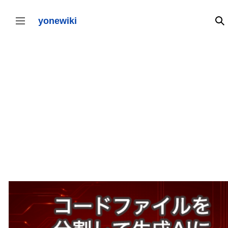
コ
ン
テ
yonewiki
検
サイドバーの切り替え
ン
ツ
に
ス
キ
ッ
プ