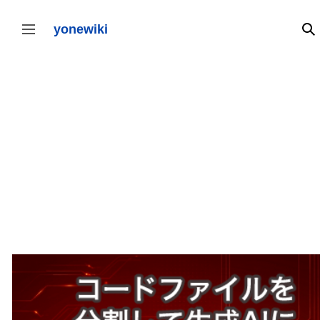
コ
ン
テ
yonewiki
検
サイドバーの切り替え
ン
ツ
に
ス
キ
ッ
プ