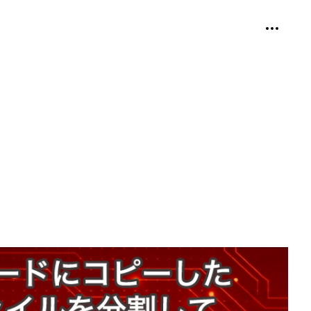
個人用ツ
折り畳