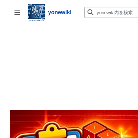
コ
ン
yonewiki
サイドバーの切り替え
テ
ン
ツ
に
ス
キ
ッ
プ