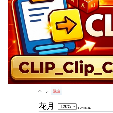
ページ
議論
花月
:FONTSIZE