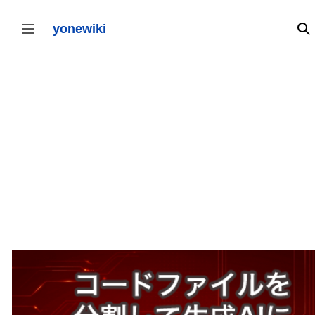
コ
ン
テ
yonewiki
検
サイドバーの切り替え
ン
ツ
に
ス
キ
ッ
プ