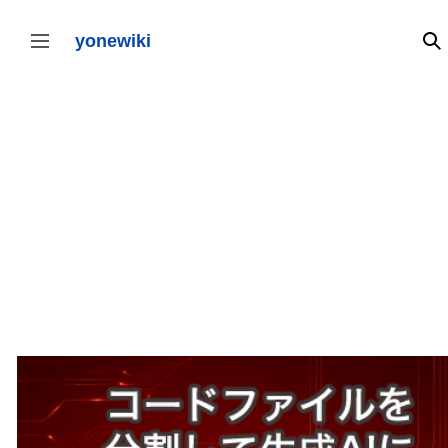
コ
ン
テ
yonewiki
検
サイドバーの切り替え
ン
ツ
に
ス
キ
ッ
プ