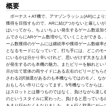
概要
ボーナス＋AT機で、アマゾンラッシュ(AR)により
獲得を目指すもので、ARに結びつかないと厳しいが
はいってから、ちょいちょい発生するゲーム数追加
ムでさらにARゲーム数増やしていくことができる。
ーム数獲得のゲームには継続率や獲得ゲーム数確率
となるモードになっていて、打ち手には、どこのモ
にいるかは分かり辛いけれど、思いがけず大きな上
が発生するのも本機の魅力。またビリーを触れとい
示が出て筐体の両サイドにある左右のビリーどちら
さわる2択抽選があるのも本機ならではのモノ。な
おもしろい作りになってます。5号機なってからは
はスロットとは勝つものではなく、負けながら楽し
のというスタイルに変わった。負けると思っている
あまり行かなくもなりました。まぁ行く耽美にがっ