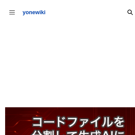
コ
ン
テ
yonewiki
検
サイドバーの切り替え
ン
ツ
に
ス
キ
ッ
プ