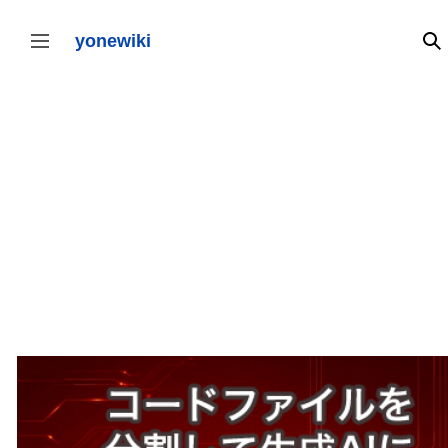
コ
ン
テ
yonewiki
検
サイドバーの切り替え
ン
ツ
に
ス
キ
ッ
プ