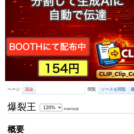
ページ
議論
閲覧
ソースを閲覧
爆裂王
:FONTSIZE
概要