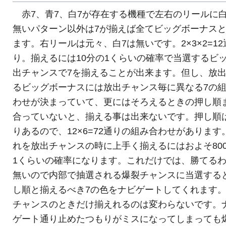
赤7、青7、白7が存在する機種で左右のリールに白
無いパターン以外は7が揃えば全てビッグボーナス
ます。右リールは元々、白7は無いです。2×3×2=12
り。揃えるには10分の1くらいの確率で当選するビ
出チャンスで7を揃えることが出来ます。但し、放
るビッグボーナスには放出チャンス毎に異なる7の
わせが決まっていて、更にはそろえるときの押し順
合っていないと、揃える事は出来ないです。押し順
りあるので、12×6=72通りの組み合わせがあります
れを放出チャンスの時に上手く揃えるにはおよそ80
1くらいの確率になります。これだけでは、勝てる
無いので内部で抽選される爆裂チャンスに当選する
し順と揃えるべき7の色をナビゲートしてくれます
チャンスのときだけ揃えれるのは変わらないです。
ゲート通り止めたつもりがミスになってしまっても