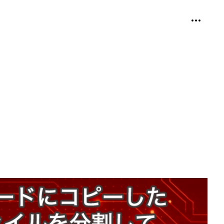
個人用ツ
折り畳