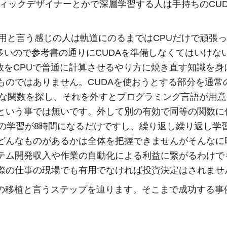
フィックデザイナーとかで深層学習する人は手持ちのCU
用と言う感じの人は軌道にのるまではCPUだけで頑張
多いので参考書の通りにCUDAを準備しなくてはいけ
関数をCPUで普通に計算させるやり方に焼き直す知識を
ものではありません。CUDAを使おうとする部分を通常
特別な関数を探し、それを外すとプログラミング言語が用
という事では無いです。外して別の有効で同等の関数に
間の学習が8時間になるだけですし、繰り返し繰り返し学
どんなものがあるかは全体を把握できませんがそんなに
テム開発収入や作業の自動化による利益に繋がるわけで
際の仕事の現場でも有用でなければ投資決定はされませ
への移植と言うステップを辿ります。そこまで成功する事