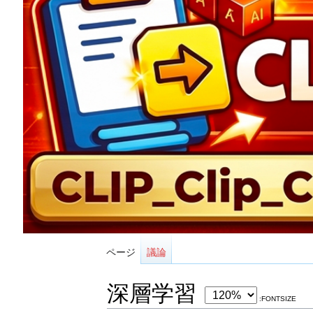
ページ
議論
深層学習
:FONTSIZE