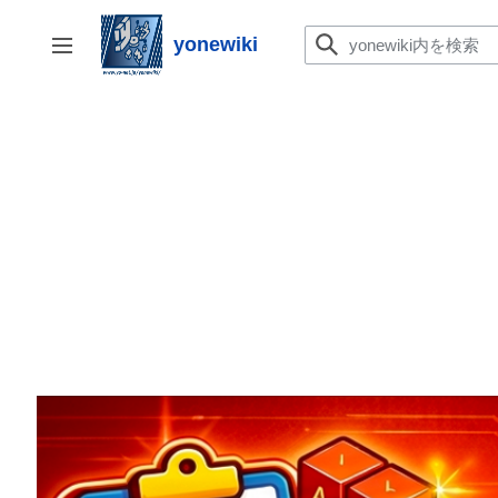
コ
ン
yonewiki
サイドバーの切り替え
テ
ン
ツ
に
ス
キ
ッ
プ