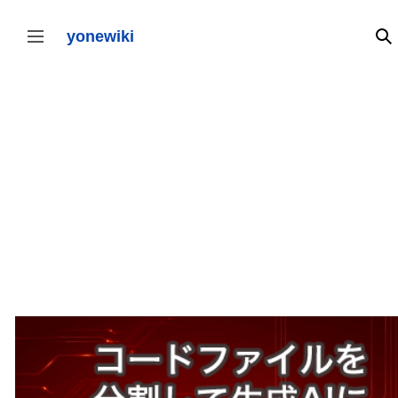
コ
ン
テ
yonewiki
検
サイドバーの切り替え
ン
ツ
に
ス
キ
ッ
プ