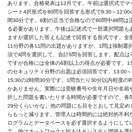
あります。合格発表は12月です。午前は選択式でマ
シート4択形式を80問を回答する形式で9:30～12:00
間30分です。6割の正当で合格なので80問中48問は
る必要があります。午後は記述式で一部選択問題も
ますが選択した答えも記述で回答する形式です。全
11分野の各11問の出題がありますが、1問は強制選
須で4問を選択して、合計5問を回答します。配点は
ですが合格には全体の6割以上の得点が必要です。1
のセキュリティ分野の出題は必須回答です。13:00
15:30の2時間30分です。1問当たり30分以内程度の
かありません。実際には受験番号や生年月日や名前
択した問題を書いたりする時間が必要ですので、各
29分くらいかな。他の問題にも目をとおして見定め
らもっと減ります。管理人は時間的には絶対的不利
ログラムとデータベースを必ず選択するようにして
て、他はネットワークと組み込みシステム開発を選