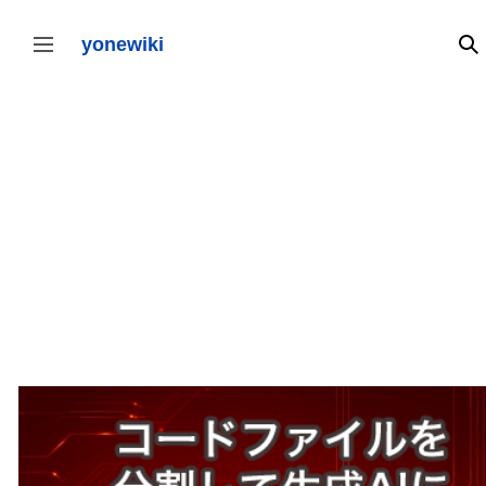
コ
ン
テ
yonewiki
検
サイドバーの切り替え
ン
ツ
に
ス
キ
ッ
プ