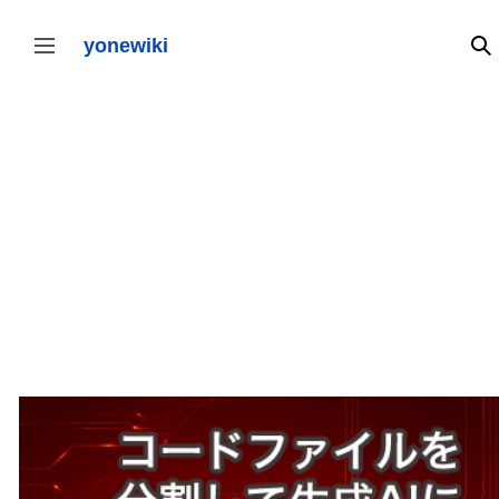
コ
ン
テ
yonewiki
検
サイドバーの切り替え
ン
ツ
に
ス
キ
ッ
プ