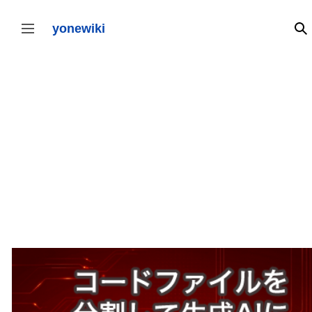
コ
ン
テ
yonewiki
検
サイドバーの切り替え
ン
ツ
に
ス
キ
ッ
プ