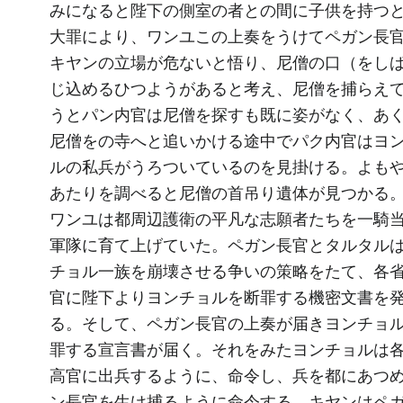
みになると陛下の側室の者との間に子供を持つ
大罪により、ワンユこの上奏をうけてペガン長
キヤンの立場が危ないと悟り、尼僧の口（をし
じ込めるひつようがあると考え、尼僧を捕らえ
うとパン内官は尼僧を探すも既に姿がなく、あ
尼僧をの寺へと追いかける途中でパク内官はヨ
ルの私兵がうろついているのを見掛ける。よも
あたりを調べると尼僧の首吊り遺体が見つかる
ワンユは都周辺護衛の平凡な志願者たちを一騎
軍隊に育て上げていた。ペガン長官とタルタル
チョル一族を崩壊させる争いの策略をたて、各
官に陛下よりヨンチョルを断罪する機密文書を
る。そして、ペガン長官の上奏が届きヨンチョ
罪する宣言書が届く。それをみたヨンチョルは
高官に出兵するように、命令し、兵を都にあつ
ン長官を生け捕るように命令する。キヤンはペ