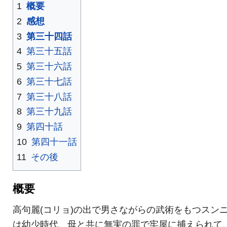
1
概要
2
感想
3
第三十四話
4
第三十五話
5
第三十六話
6
第三十七話
7
第三十八話
8
第三十九話
9
第四十話
10
第四十一話
11
その後
概要
高句麗(コリョ)の出で男さながらの武術をもつスン
は幼少時代、母と共に無実の罪で牢屋に捕えられて