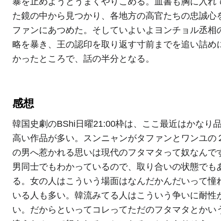
暴を止めようとうまくやりこめる。血書も胸に入れ
た鏡の中から見つかり、各地方の高官たちの忠誠心
ファンにあつめた。そしていよいよヨンチョル丞相
略を暴き、王の認印を取り返す寸前までを追い詰め
かったところで、話の半分となる。
感想
韓国史劇のBShi日曜21:00枠は、ここ最近はかなり
高い作品が多い。スンニャンがタファンとワンユの
の男へ惹かれる思いは現代のフタマタって奴なんで
男同士でもわかっているので、取り合いの状態でも
る。女の人はこういう場面はなんだかんだいって憧
いる人も多い。韓流みてる人はこういう争いに耐性
い。だからといってコレってただのフタマタとかい