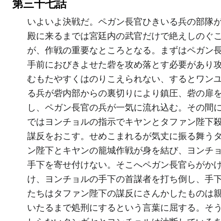
第三十七話
いよいよ決戦だ。ペガン長官ひきいる兵の部隊
殿に来るまでは宮廷内の武官だけで絶えしのぐ
が、作戦の重要なところとなる。まずはペガン
手前におびきよせた砦を攻め落とす必要があり
むもたやすくはのりこえられない、するとワン
る兵が砦内部からの裏切りにより鎮圧、砦の扉
し、ペガン長官の兵が一気に流れ込む。その間
ではヨンチョルの指示でキヤンとタファン陛下
謀反をおこす。せめこまれるが気丈に振る舞う
ン陛下とキヤンの籠城作戦が身を結び、ヨンチ
手下を寄せ付けない。そこへペガン長官らがか
け、ヨンチョルの手下の首謀者を打ち倒し、手
たちはタファン陛下の謀反にさんかしたものは
いたるまで処刑にするという言葉に屈する。そ