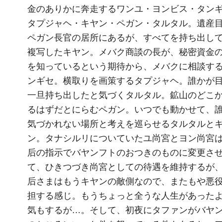
金のありかに奔走するワンユ・ヨンビス・タン
タプジャヘ・キヤン・ペガン・タルタル。遺産
ペガン長官の居所にあるが、すべてを持ち出し
複写したキヤン。メバク商談の長が、秘密資金
を知っているという期待から、メバクに相談す
ンギセ。横取りを画策するタプジャヘ。誰かが
一旦持ち出したと気づくタルタル。鉱山のどこ
るはずだとにらむペガン。いつでも動かせて、
気づかれない場所と考えを巡らせるタルタルと
ン。タナシルリについていたユ尚宮とヨン尚宮
后の指示でバヤンフトのおつきのものに変更さ
て、ひきつづき尚宮としての待遇を維持するが
后さまはもうキヤンの敵側なので、またもや悪
担する感じ。もうちょっと全うな人生があった
気もするが…。そして、初夜にタファンがバヤ