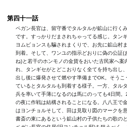
第四十一話
ペガン長官は、留守番でタルタルが鉱山に行く
です。すっかりだまされちゃってる感じ。タン
ヨムビョンスも騙されまくりで、お先に鉱山村
到着。そして、ワンユの指示どおりに偽の公証(
ね)と若干のホンモノの金貨をおいた古民家へ案
れ、タンギセがとどこおりなく全てを持ち出し
出し後に爆発させて燃やす準備までOK。そうこ
ているとタルタルも到着する様子。一方、タル
兵を率いて手薄になるのは馬にのっても4日間。
の夜に作戦は結構されることになる。八八王で金
はヨンチョルそして、田は見取り図のマークを
書斎の東にあるという鉱山村の子供たちの歌の
ペガン長官の住居(旧ヨンチョル邸)を狙うべく、