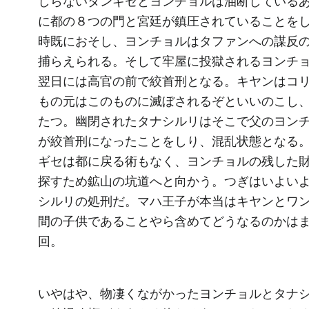
しらないタンギセとヨンチョルは油断している
に都の８つの門と宮廷が鎮圧されていることを
時既におそし、ヨンチョルはタファンへの謀反
捕らえられる。そして牢屋に投獄されるヨンチ
翌日には高官の前で絞首刑となる。キヤンはコ
もの元はこのものに滅ぼされるぞといいのこし
たつ。幽閉されたタナシルリはそこで父のヨン
が絞首刑になったことをしり、混乱状態となる
ギセは都に戻る術もなく、ヨンチョルの残した
探すため鉱山の坑道へと向かう。つぎはいよい
シルリの処刑だ。マハ王子が本当はキヤンとワ
間の子供であることやら含めてどうなるのかは
回。
いやはや、物凄くながかったヨンチョルとタナ