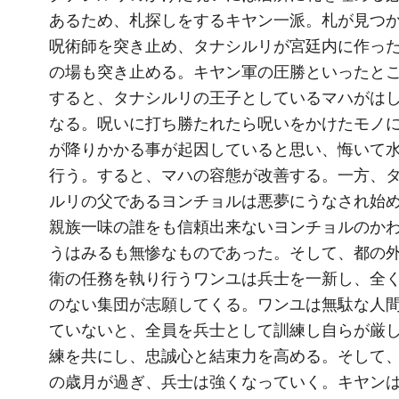
あるため、札探しをするキヤン一派。札が見つ
呪術師を突き止め、タナシルリが宮廷内に作っ
の場も突き止める。キヤン軍の圧勝といったと
すると、タナシルリの王子としているマハがは
なる。呪いに打ち勝たれたら呪いをかけたモノ
が降りかかる事が起因していると思い、悔いて
行う。すると、マハの容態が改善する。一方、
ルリの父であるヨンチョルは悪夢にうなされ始
親族一味の誰をも信頼出来ないヨンチョルのか
うはみるも無惨なものであった。そして、都の
衛の任務を執り行うワンユは兵士を一新し、全
のない集団が志願してくる。ワンユは無駄な人
ていないと、全員を兵士として訓練し自らが厳
練を共にし、忠誠心と結束力を高める。そして
の歳月が過ぎ、兵士は強くなっていく。キヤン