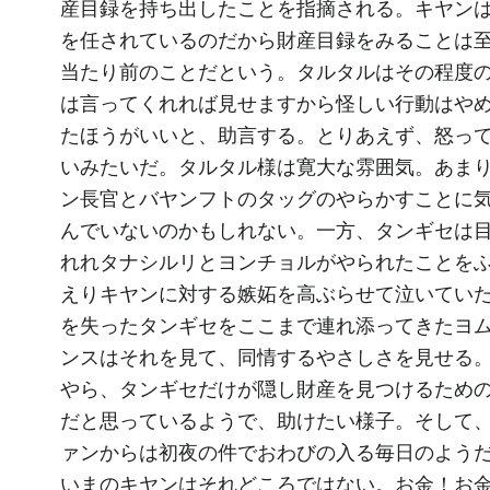
産目録を持ち出したことを指摘される。キヤン
を任されているのだから財産目録をみることは
当たり前のことだという。タルタルはその程度
は言ってくれれば見せますから怪しい行動はや
たほうがいいと、助言する。とりあえず、怒っ
いみたいだ。タルタル様は寛大な雰囲気。あま
ン長官とバヤンフトのタッグのやらかすことに
んでいないのかもしれない。一方、タンギセは
れれタナシルリとヨンチョルがやられたことを
えりキヤンに対する嫉妬を高ぶらせて泣いてい
を失ったタンギセをここまで連れ添ってきたヨ
ンスはそれを見て、同情するやさしさを見せる
やら、タンギセだけが隠し財産を見つけるため
だと思っているようで、助けたい様子。そして
ァンからは初夜の件でおわびの入る毎日のよう
いまのキヤンはそれどころではない。お金！お