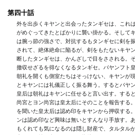
第四十話
外を出歩くキヤンと出会ったタンギセは、これ
がめぐってきたとばかりに襲い掛かる。そして
は腕っ節の強さで、対抗するもタンギセに剣を
されて、絶体絶命に陥るが、剣をもたないキヤ
断したタンギセは、かんざしで目をさされる。
撤収せざるを得なくなるタンギセ。バヤンフト
朝礼を開くも側室たちはそっけない、キヤンが
とキヤンには礼儀正しく振る舞う。するとバヤ
皇后は朝礼はキヤンに任せると言い出す。する
尚宮とヨン尚宮は皇太后にそのことを報告する
を聞いた皇太后は認め印をキヤンから押収する
ンは認め印など興味は無いとすんなり手放す。
もくれても気になるのは隠し財産で、タルタル