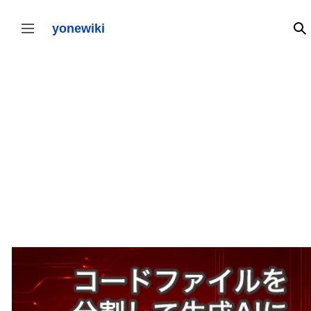
コ
ン
テ
yonewiki
検
サイドバーの切り替え
ン
ツ
に
ス
キ
ッ
プ