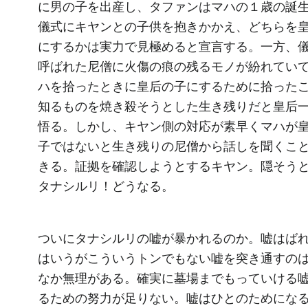
に男の子を出産し、タファンはマハの１歳の誕
儀式にキヤンとの子供を抱きかかえ、どちらを
にするかは実力で見極めると宣言する。一方、
呼ばれた尼僧に火傷の痕の残るモノが紛れてい
ハを拾ったときに皇后の子にするために拾った
知るものを焼き殺そうとした生き残りだと皇后
悟る。しかし、キヤン側の対応が素早くマハが
子ではないと生き残りの尼僧から話しを聞くこ
きる。証拠を確認しようとするキヤン。隠そう
タナシルリ！どうなる。
ついにタナシルリの嘘が暴かれるのか。嘘はば
はいうがこういうトンでもない嘘を突き通すの
なか無理がある。確実に墓場までもっていける
るための努力が足りない。嘘はひとのためにな