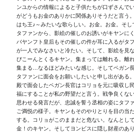
ンユからの情報によると子供たちが口ずさんで
がどうもお金のありかに関係ありそうだと言う
はち王♪～みたいな歌らしい。お金。お金。そし
タファンから、影絵の催しのお誘いがキヤンに
バヤンフト皇后もその催しの件が耳に入るがタ
が一人でみなさいと冷たい。そして、影絵を見
ぴこーんとくるキヤン。集まっては離れる。離
集まる…なるほどみたいな感じ。そしてペガン
タファンに面会をお願いしたいと申し出がある
殿で面会したペガン長官はコリョを元に吸収し
福にすることが私の野望だと言う。戦争良くな
思わせる発言だが、忠誠を誓う丞相の姿にタフ
ご満悦の様子。キヤンもそのやりとりを目の当
する。コリョがこのままだと危ない。なんとし
金！のキヤン。そしてヨンビスに隠し財産のあ