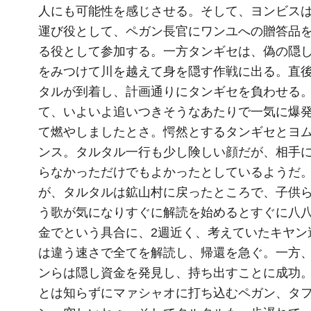
人にも可能性を感じさせる。そして、ヨンビス
運び役として、ペガン長官にワンユへの贈答品
る役として参加する。一方タンギセは、偽の隠
をみつけて川を越えて身を隠す作戦に出る。直
タルが到着し、計画通りにタンギセを負わせる
て、いよいよ追いつきそうなあたりで一気に爆
て燃やしましたとさ。愕然とするタンギセとヨ
ンス。タルタル一行も少し険しい顔だが、相手
らなかっただけでもよかったとしているようだ
が、タルタルは鉱山村に戻ったところで、子供
う歌が気になりすぐに解読を始めるとすぐに八
金でという具合に、2週近く、考えていたキヤン
は違う速さで全てを解読し、帰還を急ぐ。一方
ンらは隠し資金を発見し、持ち出すことに成功
とは知らずにマァシャオに打ち込むペガン、タ