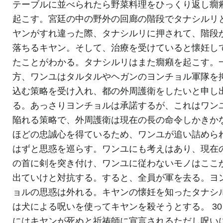
テーブルに並べられたら野菜料理をひっくり返し癇
起こす。宮廷の中の野外の回廊の階段でタナシルリ
ヤンがすれ違った際、タナシルリに押されて、階段
落ちるキヤン。そして、治療を受けていると懐妊し
たことがわかる。タナシルリはまた癇癪を起こす。
方、ワンユはタルタルやヘガンのヨンチョル軍隊を
込む策略を受け入れ、都の外周護衛をしたいと申し
る。あっさりヨンチョルは承諾するが、これはワン
陥れる策略で、外周護衛は現在の長の命令しかきか
ほどの忠誠心を得ているため、ワンユが追い詰めら
はずと思惑を巡らす。ワンユにも考えはあり、現在
の首に剣を突き付け、ワンユに従わないモノはここ
出ていけと対抗する。すると、全員が軍を去る。ヨ
ョルの思惑は外れる。キヤンの懐妊を知ったタナシ
は犬による呪いを使ってキヤンを殺そうとする。 3
にはキヤンが死ぬと祈祷師に宣言されるただし呪い