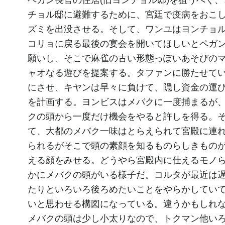
チョル邸に避難するために、宮廷で疫病をおこ
ズミを出没させる。そして、ワンユはヨンチョ
コリョに戻る最後の宴会を開いてほしいとペガ
願いし、そこで麻雀の古い形態っぽいあそびの
ャオなる遊びを提案する。タファンに勝たせて
にさせ、キヤンは早々に負けて、隠し資金の運
を計画する。ヨンビスはメバクに一度捕まるが
クの頭から一度だけ機会をやると許しを得る。
て、大都のメバク一味はとらえられて宮殿に連
られるがそこで頭の素顔を知るものらしきもの
える顔をみせる。どうやら宮殿内に仕えるモノ
かにメバクの頭がいる様子だ。コルタが最近は
たりといろいろ後ろめたいことをやらかしてい
いと思わせる構図になっている。違うかもしれ
メバクの頭は少し小太りなので、トクマン他い