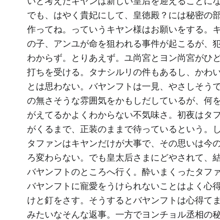
いと考えたキヤンは新しい皇后を迎えることに
でも、はやく貴妃にして、皇徳殿？には秘密の
作ってね。っていうキヤン様はお願いをする。
の子、アンユが命を狙われる事件が起こるが、
わからず。とりあえず。ユ尚宮とヨン尚宮がひ
打ちを受ける。タナシルリの件もあるし、かわ
とは思わない。バヤンフトは一見、やさしそう
の無さそうな雰囲気をかもしだしているが、何
がえてるかよくわからない不気味さ。初夜はタ
がくるまで、正装のままで待っているという。
タファンはキヤンだけが大事で、その思いは今
ろ変わらない。でも皇太后さまにどやされて、
バヤンフトのところへ行く。酔いまくったタフ
バヤンフトに寵愛をうけられないことはよく心
けと釘をさす。そうするとバヤンフトは心得て
みたいなそんな返事。一方でヨンチョル丞相の