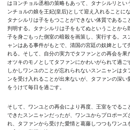
はヨンチョル丞相の策略もあって、タナシルリとい
ンチョルの娘を王妃(皇后)として迎え入れることに
タナシルリは子をもつことができない体質であるこ
判明する。タナシルリは子をもてぬということから
子を身ごもった側室の暗殺を画策し、実行する。ス
ャンはある事件がもとで、清国の宮廷の奴婢として
れる。そして、自分の実力でタファンとの再会を果
オツキのモノとしてタファンにかわいがられて過ご
しかしワンユのことが忘れられないスンニャンはタ
ンを受け入れることが出来ないが、タファンの深い
をうけて毎日を過ごす。
そして、ワンユとの再会により再度、王室をでるこ
できたスンニャンだったが、ワンユからプロポーズ
れ、タファンから受けた愛情と葛藤しつつもワンユ