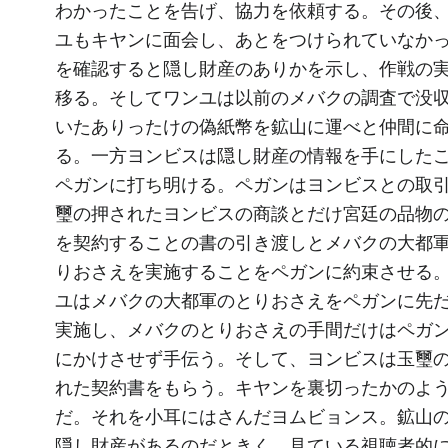
わかったことを告げ、協力を依頼する。その後
ユもキヤンに面会し、あとをつけられていなか
を確認すると隠し財産のありかを示し、作戦の
移る。そしてワンユは以前のメバクの調査で没
いたありったけの偽紙幣を鉱山に運べと仲間に
る。一方ヨンビスは隠し財産の情報を手にした
ペガンに打ち明ける。ペガンはヨンビスとの取
璽の押されたヨンビスの商談とだけ宮廷の品物
を契約することの書の引き渡しとメバクの大都
りおさえを実施することをペガンに約束させる
ユはメバクの大都軍のとりおさえをペガンに先
実施し、メバクのとりおさえの手間だけはペガ
にかけさせず手伝う。そして、ヨンビスは玉璽
れた契約書をもらう。キヤンを裏切ったかのよ
だ。それを小耳にはさんだヨムビョンス。鉱山
隠し財産があるのだときく。見ている視聴者的