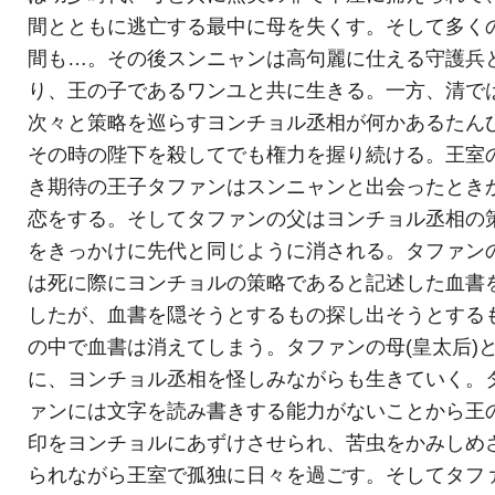
間とともに逃亡する最中に母を失くす。そして多く
間も…。その後スンニャンは高句麗に仕える守護兵
り、王の子であるワンユと共に生きる。一方、清で
次々と策略を巡らすヨンチョル丞相が何かあるたん
その時の陛下を殺してでも権力を握り続ける。王室
き期待の王子タファンはスンニャンと出会ったとき
恋をする。そしてタファンの父はヨンチョル丞相の
をきっかけに先代と同じように消される。タファン
は死に際にヨンチョルの策略であると記述した血書
したが、血書を隠そうとするもの探し出そうとする
の中で血書は消えてしまう。タファンの母(皇太后)
に、ヨンチョル丞相を怪しみながらも生きていく。
ァンには文字を読み書きする能力がないことから王
印をヨンチョルにあずけさせられ、苦虫をかみしめ
られながら王室で孤独に日々を過ごす。そしてタフ