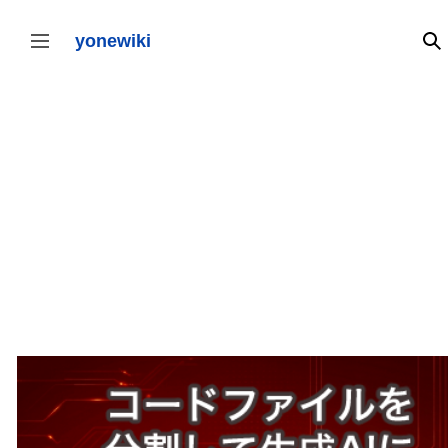
コ
ン
テ
yonewiki
検
サイドバーの切り替え
ン
ツ
に
ス
キ
ッ
プ