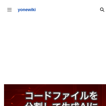
コ
ン
テ
yonewiki
検
サイドバーの切り替え
ン
ツ
に
ス
キ
ッ
プ