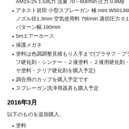
AM15-25 1.5馬力 流量 70～60l/min 圧力 0.8Mp
アネスト岩田 小型スプレーガン 極 mini W50136
ノズル径1.3mm 空気使用料 79l/min 適切圧力 0.1
パターン幅 190mm
5mエアーホース
保護メガネ
塗料は色調調整見積もり入手まで(プラサフ・プ
フ硬化剤・シンナー・２液塗料・２液用硬化剤
ヤ塗料・クリア硬化剤を購入予定)
調合用のカップを購入予定です
スプレーガン洗浄用器具も購入予定
2016年3月
以下のものを追加購入。
塗料