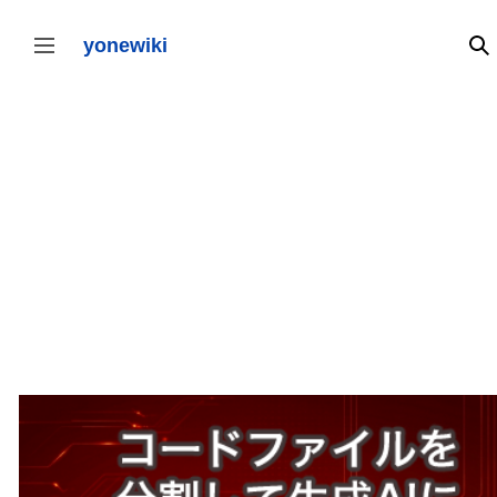
コ
ン
テ
yonewiki
検
サイドバーの切り替え
ン
ツ
に
ス
キ
ッ
プ