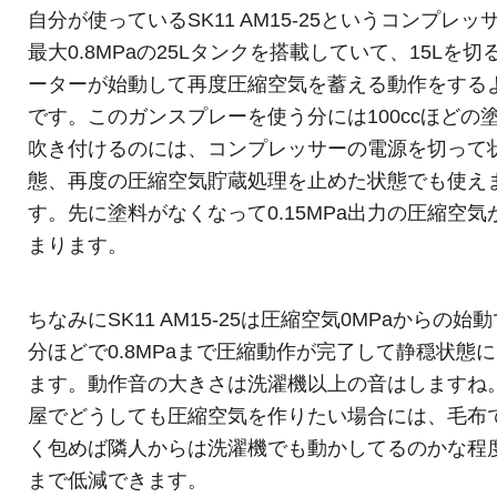
自分が使っているSK11 AM15-25というコンプレッ
最大0.8MPaの25Lタンクを搭載していて、15Lを切
ーターが始動して再度圧縮空気を蓄える動作をする
です。このガンスプレーを使う分には100ccほどの
吹き付けるのには、コンプレッサーの電源を切って
態、再度の圧縮空気貯蔵処理を止めた状態でも使え
す。先に塗料がなくなって0.15MPa出力の圧縮空気
まります。
ちなみにSK11 AM15-25は圧縮空気0MPaからの始
分ほどで0.8MPaまで圧縮動作が完了して静穏状態
ます。動作音の大きさは洗濯機以上の音はしますね
屋でどうしても圧縮空気を作りたい場合には、毛布
く包めば隣人からは洗濯機でも動かしてるのかな程
まで低減できます。