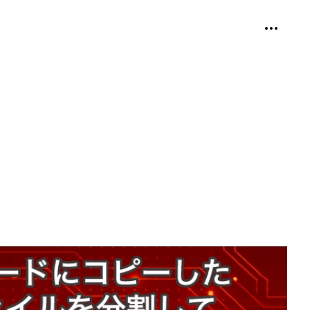
個人用ツ
折り畳