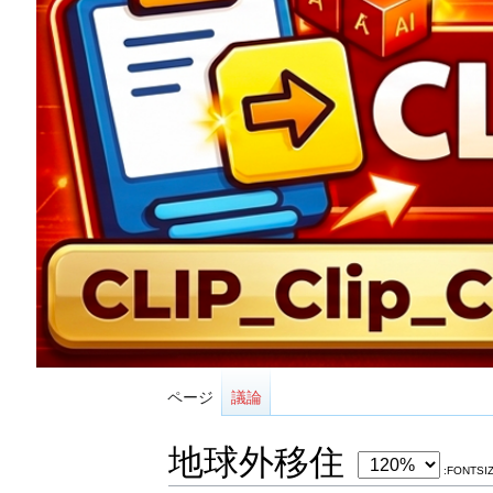
ページ
議論
地球外移住
:FONTSI