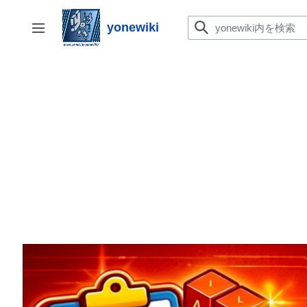
コ
ン
yonewiki
サイドバーの切り替え
テ
ン
ツ
に
ス
キ
ッ
プ