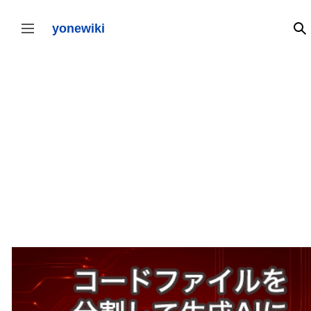
コ
ン
テ
yonewiki
検
サイドバーの切り替え
ン
ツ
に
ス
キ
ッ
プ