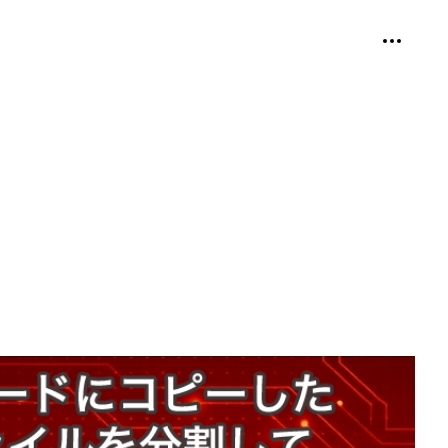
個人用ツ
折り畳