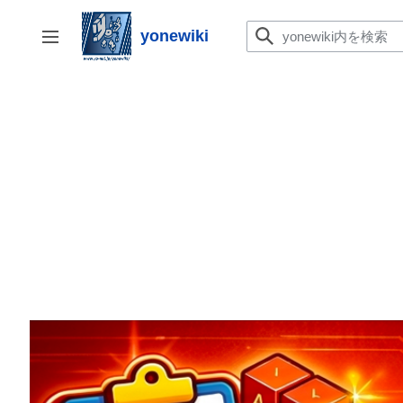
コ
ン
yonewiki
サイドバーの切り替え
テ
ン
ツ
に
ス
キ
ッ
プ